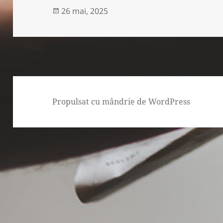
Publicat
26 mai, 2025
pe
Propulsat cu mândrie de WordPress