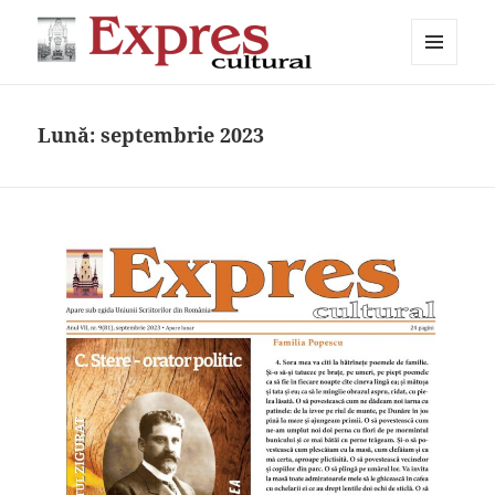
MENIU
Expres cultural
ȘI
WIDGET-
URI
Lună:
septembrie 2023