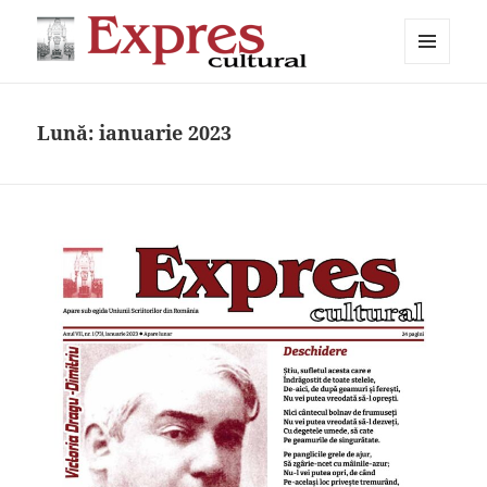
MENIU
Expres cultural
ȘI
WIDGET-
URI
Lună:
ianuarie 2023