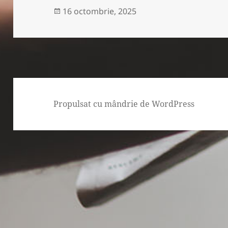
Publicat
16 octombrie, 2025
pe
Propulsat cu mândrie de WordPress