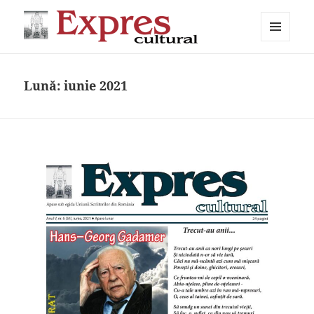
MENIU
Expres cultural
ȘI
WIDGET-
URI
Lună:
iunie 2021