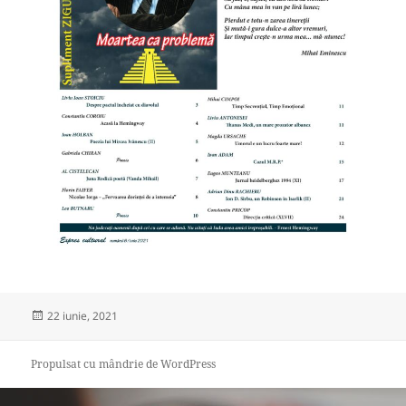
Publicat
22 iunie, 2021
pe
Propulsat cu mândrie de WordPress